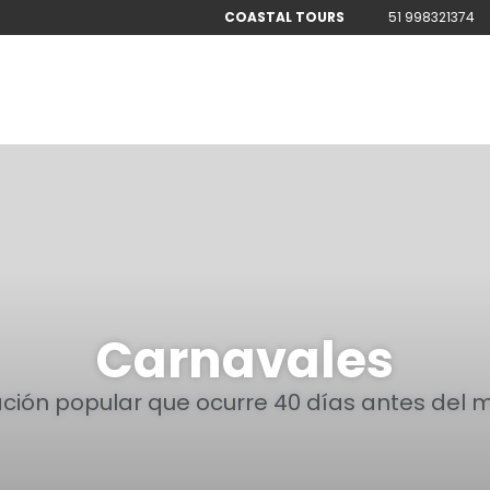
COASTAL TOURS
51 998321374
Carnavales
ón popular que ocurre 40 días antes del mi