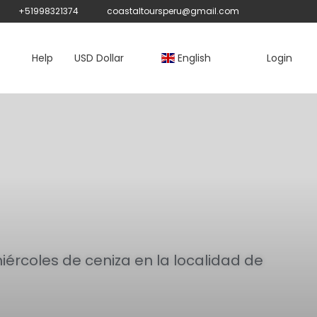
+51998321374
coastaltoursperu@gmail.com
Help
USD Dollar
English
Login
ércoles de ceniza en la localidad de