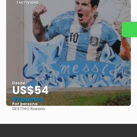
1 ACTIVIDAD
Contacta con nosotros
Desde
US$54
53 puntos
Por persona
DESTINO:
Rosario
Ver