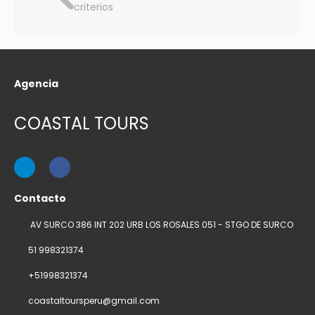
criterios
Agencia
COASTAL TOURS
Contacto
AV SURCO 386 INT 202 URB LOS ROSALES 051 - STGO DE SURCO
51 998321374
+51998321374
coastaltoursperu@gmail.com